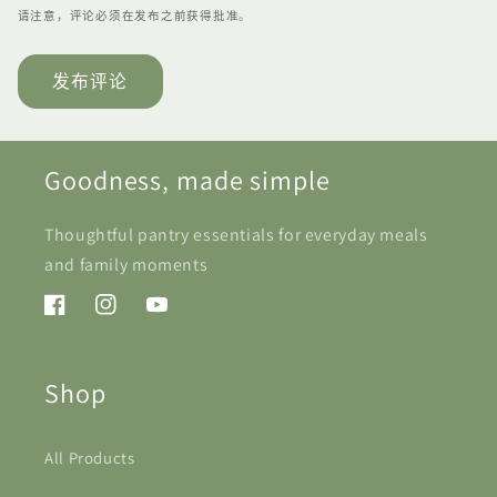
请注意，评论必须在发布之前获得批准。
Goodness, made simple
Thoughtful pantry essentials for everyday meals
and family moments
Facebook
Instagram
YouTube
Shop
All Products