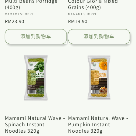
Multi Beans Porridge
Colour Gloria Mixed
(400g)
Grains (400g)
厂
厂
MAMAMI SHOPPE
MAMAMI SHOPPE
商：
商：
常
RM23.90
常
RM19.90
规
规
价
价
添加到购物车
添加到购物车
格
格
Mamami Natural Wave -
Mamami Natural Wave -
Spinach Instant
Pumpkin Instant
Noodles 320g
Noodles 320g