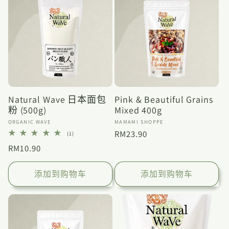
Natural Wave 日本面包
Pink & Beautiful Grains
粉 (500g)
Mixed 400g
厂
厂
ORGANIC WAVE
MAMAMI SHOPPE
商：
商：
常
RM23.90
1
(1)
总
规
常
RM10.90
评
论
价
规
数
格
价
添加到购物车
添加到购物车
格