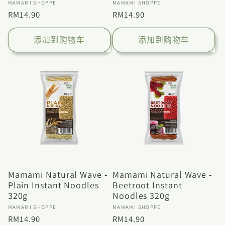
厂
厂
MAMAMI SHOPPE
MAMAMI SHOPPE
商：
商：
常
RM14.90
常
RM14.90
规
规
价
价
添加到购物车
添加到购物车
格
格
Mamami Natural Wave -
Mamami Natural Wave -
Plain Instant Noodles
Beetroot Instant
320g
Noodles 320g
厂
厂
MAMAMI SHOPPE
MAMAMI SHOPPE
商：
商：
常
RM14.90
常
RM14.90