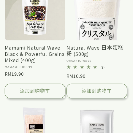
Mamami Natural Wave
Natural Wave 日本蛋糕
Black & Powerful Grains
粉 (500g)
Mixed (400g)
厂
ORGANIC WAVE
厂
商：
MAMAMI SHOPPE
1
(1)
总
商：
常
RM19.90
常
RM10.90
评
论
规
规
数
价
价
添加到购物车
添加到购物车
格
格