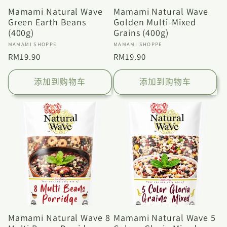
Mamami Natural Wave
Mamami Natural Wave
Green Earth Beans
Golden Multi-Mixed
(400g)
Grains (400g)
厂
厂
MAMAMI SHOPPE
MAMAMI SHOPPE
商：
商：
常
RM19.90
常
RM19.90
规
规
价
价
添加到购物车
添加到购物车
格
格
Mamami Natural Wave 8
Mamami Natural Wave 5