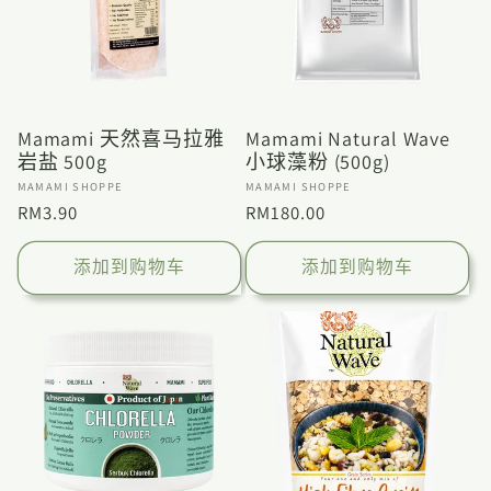
Mamami 天然喜马拉雅
Mamami Natural Wave
岩盐 500g
小球藻粉 (500g)
厂
厂
MAMAMI SHOPPE
MAMAMI SHOPPE
商：
商：
常
RM3.90
常
RM180.00
规
规
价
价
添加到购物车
添加到购物车
格
格