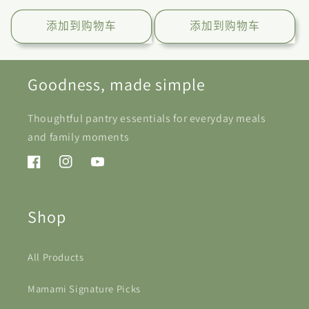
规
规
价
价
添加到购物车
添加到购物车
格
格
Goodness, made simple
Thoughtful pantry essentials for everyday meals
and family moments
Facebook
Instagram
YouTube
Shop
All Products
Mamami Signature Picks