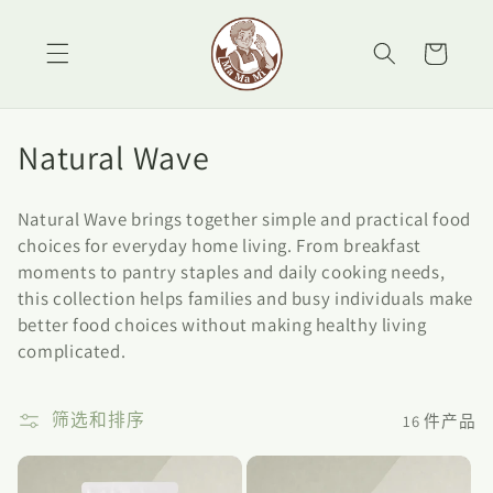
跳到内
购
容
物
车
收
Natural Wave
藏
Natural Wave brings together simple and practical food
:
choices for everyday home living. From breakfast
moments to pantry staples and daily cooking needs,
this collection helps families and busy individuals make
better food choices without making healthy living
complicated.
筛选和排序
16 件产品